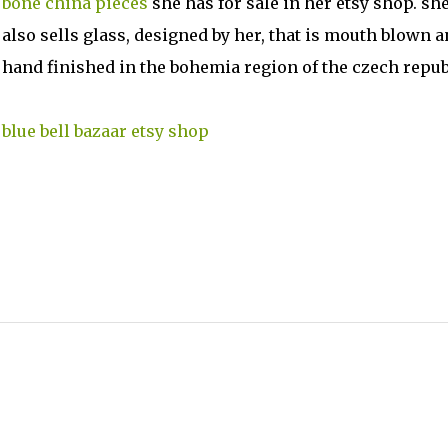
bone china pieces
she has for sale in her etsy shop. sh
also sells glass, designed by her, that is mouth blown 
hand finished in the bohemia region of the czech repub
blue bell bazaar etsy shop