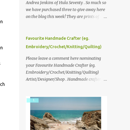
Andrea Jenkins of Hula Seventy . So much so
we have purchased three to give away here
on the blog this week! They are prints of
en
original polaroid photographs, taken with a
vintage SX70 polaroid camera. You can click
here to read more about how and why
Favourite Handmade Crafter (eg.
Andrea created the series and here to see
Embroidery/Crochet/Knitting/Quilting)
en
more of her work. To enter the giveaway,
please leave a comment here (at this post)
Please leave a comment here nominating
s
answering the following: No. 1: What you
your Favourite Handmade Crafter (eg.
dreamed of becoming as a child? No. 2:
Embroidery/Crochet/Knitting/Quilting)
What do you dream of now? We will pick the
Artist/Designer/Shop . Handmade crafter is
ich
best answer (or what we think is the best
any item using applique, embroidery,
answer) Friday morning. The contest will
crochet, knitting, quilting, and sewing or
run through to Thursday, June 3rd at 9pm
mixed.
(Pacific). Good luck everyone!