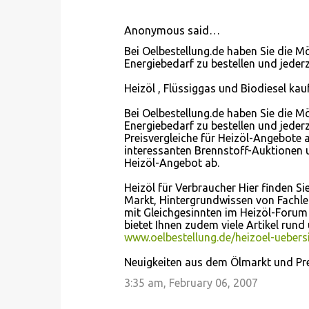
m
Anonymous said…
e
Bei Oelbestellung.de haben Sie die M
n
Energiebedarf zu bestellen und jeder
t
Heizöl , Flüssiggas und Biodiesel kau
s
Bei Oelbestellung.de haben Sie die M
Energiebedarf zu bestellen und jeder
Preisvergleiche für Heizöl-Angebote a
interessanten Brennstoff-Auktionen 
Heizöl-Angebot ab.
Heizöl für Verbraucher Hier finden Si
Markt, Hintergrundwissen von Fachleu
mit Gleichgesinnten im Heizöl-Forum
bietet Ihnen zudem viele Artikel run
www.oelbestellung.de/heizoel-uebers
Neuigkeiten aus dem Ölmarkt und Prei
3:35 am, February 06, 2007