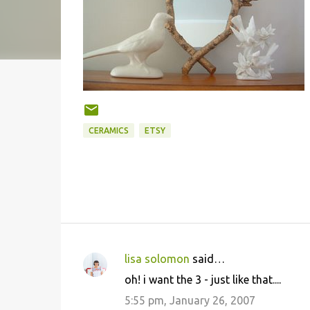
CERAMICS
ETSY
lisa solomon
said…
C
oh! i want the 3 - just like that....
o
5:55 pm, January 26, 2007
m